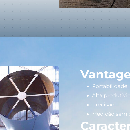
Vantag
Portabilidade;
Alta produtivi
Precisão;
Medição sem c
Caracter