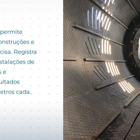
 permite
onstruções e
isa. Registra
nstalações de
s e
ultados
etros cada.