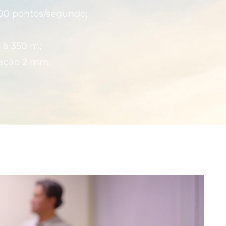
00 pontos/segundo;
 à 350 m;
iação 2 mm.