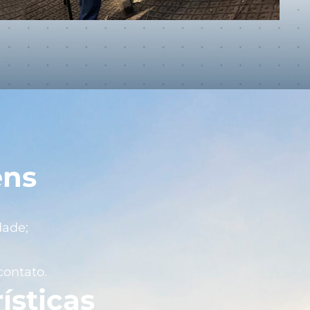
ens
dade;
ontato.
ísticas