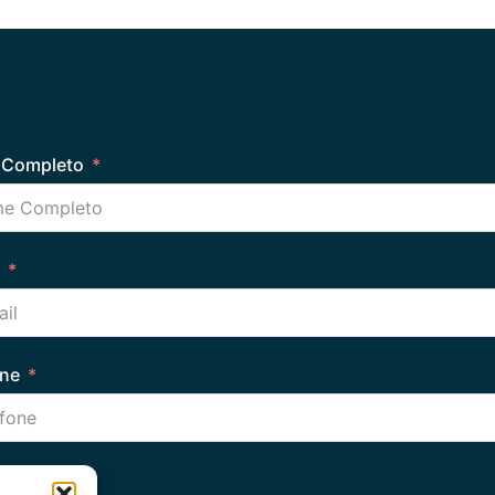
Completo
one
agem